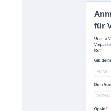
Anm
für 
Unsere Vo
Verpasse 
Roth!
Gib dein
Dein Vo
Opt-in