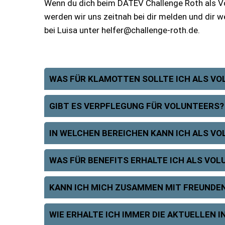
Wenn du dich beim DATEV Challenge Roth als Vol
werden wir uns zeitnah bei dir melden und dir w
bei Luisa unter helfer@challenge-roth.de.
WAS FÜR KLAMOTTEN SOLLTE ICH ALS VO
GIBT ES VERPFLEGUNG FÜR VOLUNTEERS?
IN WELCHEN BEREICHEN KANN ICH ALS V
WAS FÜR BENEFITS ERHALTE ICH ALS VOL
KANN ICH MICH ZUSAMMEN MIT FREUNDE
WIE ERHALTE ICH IMMER DIE AKTUELLEN