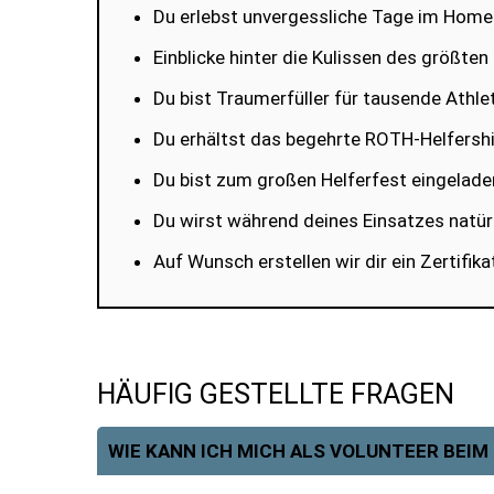
Du erlebst unvergessliche Tage im Home 
Einblicke hinter die Kulissen des größte
Du bist Traumerfüller für tausende Athle
Du erhältst das begehrte ROTH-Helfershir
Du bist zum großen Helferfest eingelad
Du wirst während deines Einsatzes natür
Auf Wunsch erstellen wir dir ein Zertifik
HÄUFIG GESTELLTE FRAGEN
WIE KANN ICH MICH ALS VOLUNTEER BEI