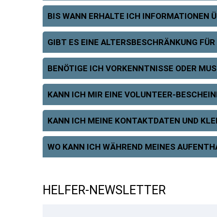
BIS WANN ERHALTE ICH INFORMATIONEN 
GIBT ES EINE ALTERSBESCHRÄNKUNG FÜR
BENÖTIGE ICH VORKENNTNISSE ODER MUSS
KANN ICH MIR EINE VOLUNTEER-BESCHEIN
KANN ICH MEINE KONTAKTDATEN UND KL
WO KANN ICH WÄHREND MEINES AUFENTH
HELFER-NEWSLETTER