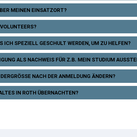
ÜBER MEINEN EINSATZORT?
 VOLUNTEERS?
 ICH SPEZIELL GESCHULT WERDEN, UM ZU HELFEN?
IGUNG ALS NACHWEIS FÜR Z.B. MEIN STUDIUM AUSST
EIDERGRÖSSE NACH DER ANMELDUNG ÄNDERN?
ALTES IN ROTH ÜBERNACHTEN?