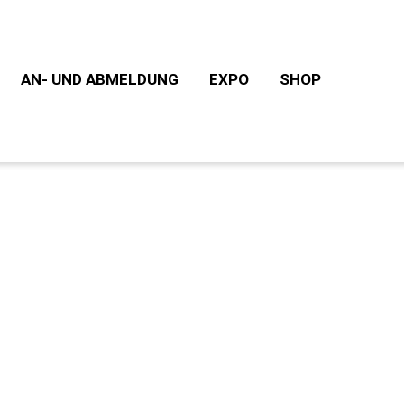
AN- UND ABMELDUNG
EXPO
SHOP
UNTERKUNFT/CAMPING
START- UND ERGEBNIS