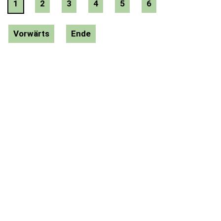
1
2
3
4
5
6
Vorwärts
Ende